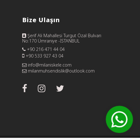
Bize Ulaşın
Şerif Ali Mahallesi Turgut Özal Bulvarı
No:170 Ümraniye -İSTANBUL
+90 216 471 44 04
+90 533 927 43 04
info@milaniskele.com
milanmuhsendislik@outlook.com