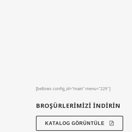
[bellows config_id=”main” menu=”229″]
BROŞÜRLERİMİZİ İNDİRİN
KATALOG GÖRÜNTÜLE