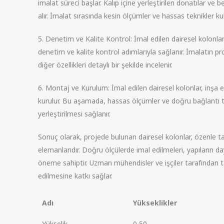
imalat süreci başlar. Kalıp içine yerleştirilen donatılar v
alır. İmalat sırasında kesin ölçümler ve hassas teknikler kull
5. Denetim ve Kalite Kontrol: İmal edilen dairesel kolonla
denetim ve kalite kontrol adımlarıyla sağlanır. İmalatın p
diğer özellikleri detaylı bir şekilde incelenir.
6. Montaj ve Kurulum: İmal edilen dairesel kolonlar, inşa 
kurulur. Bu aşamada, hassas ölçümler ve doğru bağlantı t
yerleştirilmesi sağlanır.
Sonuç olarak, projede bulunan dairesel kolonlar, özenle ta
elemanlarıdır. Doğru ölçülerde imal edilmeleri, yapıların d
öneme sahiptir. Uzman mühendisler ve işçiler tarafından tak
edilmesine katkı sağlar.
Adı
Yükseklikler
Yükselik
0,50