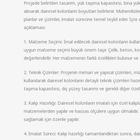
Projede belirtilen tasarım, yük taşıma kapasitesi, bina yük
alınarak dairesel kolonların boyutları belirlenir. Mühendisl
planlar ve çizimler, imalat sürecine temel teşkil eder. İşte
açıklaması:
1. Malzeme Seçimi: İmal edilecek dairesel kolonların kulla
uygun malzeme seçimi büyük önem taşır. Çelik, beton, kom
değerlendirilir. Her malzemenin farklı özellikleri bulunur v
2. Teknik Çizimler: Projenin mimari ve yapısal çizimleri, m
kullanılarak dairesel kolonların detaylı teknik çizimleri hazırl
taşıma kapasitesi, dış yüzey tasarımı ve gerekli diğer özellik
3. Kalıp Hazırlığı: Dairesel kolonların imalatı için özel kalıp
malzemelerden yapılır ve hassas ölçülere uygun olmalıdır. 
sağlamak için özenle yapılır.
4. İmalat Süreci: Kalıp hazırlığı tamamlandıktan sonra, dai