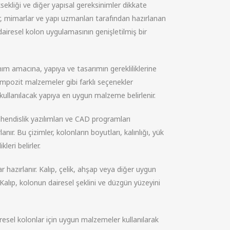
sekliği ve diğer yapısal gereksinimler dikkate
er, mimarlar ve yapı uzmanları tarafından hazırlanan
 dairesel kolon uygulamasının genişletilmiş bir
nım amacına, yapıya ve tasarımın gerekliliklerine
pozit malzemeler gibi farklı seçenekler
e kullanılacak yapıya en uygun malzeme belirlenir.
ühendislik yazılımları ve CAD programları
anır. Bu çizimler, kolonların boyutları, kalınlığı, yük
leri belirler.
lar hazırlanır. Kalıp, çelik, ahşap veya diğer uygun
Kalıp, kolonun dairesel şeklini ve düzgün yüzeyini
resel kolonlar için uygun malzemeler kullanılarak