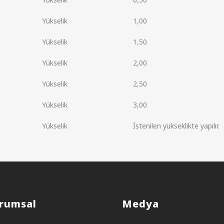
Yükselik
1,00
Yükselik
1,50
Yükselik
2,00
Yükselik
2,50
Yükselik
3,00
Yükselik
İstenilen yükseklikte yapılır.
rumsal
Medya