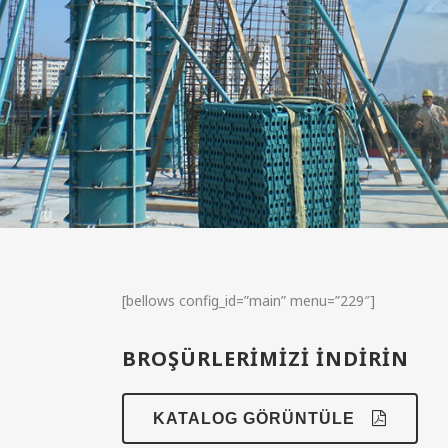
[bellows config_id=”main” menu=”229″]
BROŞÜRLERİMİZİ İNDİRİN
KATALOG GÖRÜNTÜLE