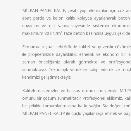
MİLPAN PANEL KALIP, çeşitli yapı elemanları için çok amaçl
ebat perde ve kolon kalıbı kolayca ayarlanarak beton 
dayanımı ve rijit yapısı sayesinde sistemin ekonomi
maksimum 80 kN/m² taze beton basıncına uygun şekilde di
Firmamız, inşaat sektöründe kaliteli ve güvenilir çözüm
ile projelerinizde dayanıklılık, esneklik ve ekonomi bi
zaman önceliğimiz olarak görmekte ve profesyonel e
sunmaktayız. Teknolojik yenilikleri takip ederek ve müşter
kendimizi geliştirmekteyiz.
Kaliteli malzemeler ve hassas üretim süreçleriyle MİLP
ömürlü bir çözüm sunmaktadır. Profesyonel ekibimiz, kalite 
bir şekilde tamamlanmasına katkı sağlar. Siz değerli müş
MİLPAN PANEL KALIP ile güçlü yapılar inşa etmek ve başarı