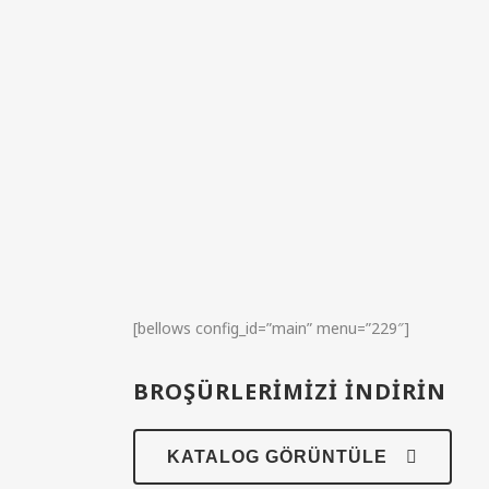
[bellows config_id=”main” menu=”229″]
BROŞÜRLERİMİZİ İNDİRİN
KATALOG GÖRÜNTÜLE