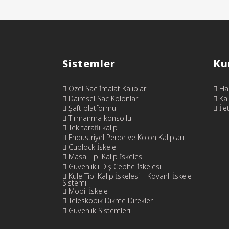
Sistemler
Ku
Özel Sac İmalat Kalıpları
Ha
Dairesel Sac Kolonlar
Kal
Şaft platformu
İle
Tırmanma konsollu
Tek taraflı kalıp
Endustriyel Perde ve Kolon Kalıpları
Cuplock İskele
Masa Tipi Kalıp İskelesi
Güvenlikli Dış Cephe İskelesi
Kule Tipi Kalıp İskelesi – Kovanlı İskele
Sistemi
Mobil İskele
Teleskobik Dikme Direkler
Güvenlik Sistemleri