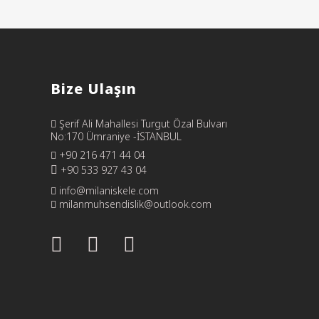
Bize Ulaşın
Şerif Ali Mahallesi Turgut Özal Bulvarı
No:170 Ümraniye -İSTANBUL
+90 216 471 44 04
+90 533 927 43 04
info@milaniskele.com
milanmuhsendislik@outlook.com