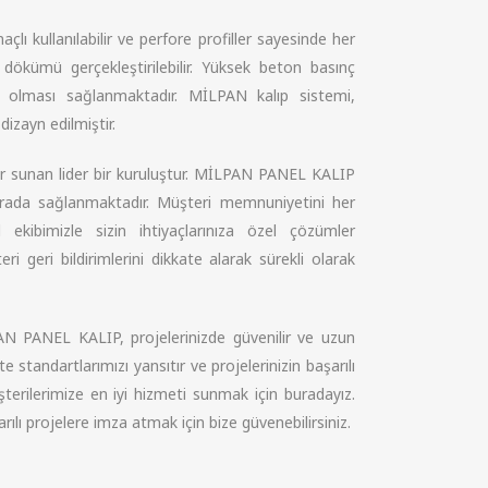
ı kullanılabilir ve perfore profiller sayesinde her
dökümü gerçekleştirilebilir. Yüksek beton basınç
k olması sağlanmaktadır. MİLPAN kalıp sistemi,
zayn edilmiştir.
ler sunan lider bir kuruluştur. MİLPAN PANEL KALIP
r arada sağlanmaktadır. Müşteri memnuniyetini her
kibimizle sizin ihtiyaçlarınıza özel çözümler
i geri bildirimlerini dikkate alarak sürekli olarak
AN PANEL KALIP, projelerinizde güvenilir ve uzun
standartlarımızı yansıtır ve projelerinizin başarılı
terilerimize en iyi hizmeti sunmak için buradayız.
lı projelere imza atmak için bize güvenebilirsiniz.