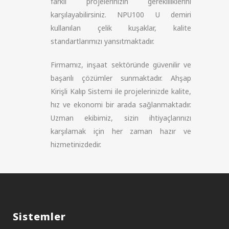
farklı projelerinizin gerekliliklerini
karşılayabilirsiniz. NPU100 U demiri
kullanılan çelik kuşaklar, kalite
standartlarımızı yansıtmaktadır.
Firmamız, inşaat sektöründe güvenilir ve
başarılı çözümler sunmaktadır. Ahşap
Kirişli Kalıp Sistemi ile projelerinizde kalite,
hız ve ekonomi bir arada sağlanmaktadır.
Uzman ekibimiz, sizin ihtiyaçlarınızı
karşılamak için her zaman hazır ve
hizmetinizdedir.
Sistemler