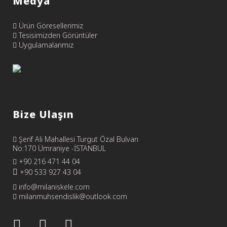
Medya
Ürün Göresellerimiz
Tesisimizden Görüntüler
Uygulamalarımız
Bize Ulaşın
Şerif Ali Mahallesi Turgut Özal Bulvarı
No:170 Ümraniye -İSTANBUL
+90 216 471 44 04
+90 533 927 43 04
info@milaniskele.com
milanmuhsendislik@outlook.com