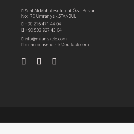
Şerif Ali Mahallesi Turgut Özal Bulvarı
No:170 Ümraniye -İSTANBUL
+90 216 471 44 04
+90 533 927 43 04
info@milaniskele.com
milanmuhsendislik@outlook.com