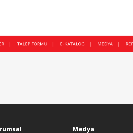
ER
TALEP FORMU
E-KATALOG
MEDYA
RE
rumsal
Medya